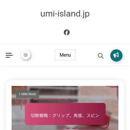
umi-island.jp
Menu
1 MIN READ