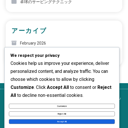
卓球のサービングテクニック
アーカイブ
February 2026
We respect your privacy
January 2026
Cookies help us improve your experience, deliver
personalized content, and analyze traffic. You can
choose which cookies to allow by clicking
Customize
. Click
Accept All
to consent or
Reject
All
to decline non-essential cookies.
私たちは
連絡
あなたのプライ
サービス利用
クッキーとトラッ
誰か
先
バシー
規約
キング
Customize
News Express © 2026. All Rights Reserved.
Reject All
Accept All