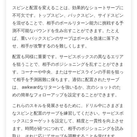
スピンと配置を変えることは、効果的なショートサーブに
不可欠です。トップスピン、バックスピン、サイドスピン
を混ぜることで、相手のボールリターン能力に挑戦する予
測不可能なバウンドを生み出すことができます。たとえ
ば、重いバックスピンのサーブはボールを急速に落下さ
せ、相手が攻撃するのを難しくします。
配置も同様に重要です。サービスボックスの異なるエリア
を狙うことで、相手のポジショニングを乱すことができま
す。コーナーや中央、またはサービスラインの手前を狙っ
て相手を予測困難に保ちます。適切に配置されたサーブ
は、 awkwardなリターンを強いるか、次のショットのた
めの簡単なフォローアップを設定することができます。
これらのスキルを発展させるために、ドリル中にさまざま
なスピンと配置のサーブを練習してください。サービスボ
ックスにターゲットを設定して、精度と一貫性を向上させ
ます。時間が経つにつれて、相手のポジショニングを読み
取り、それに応じてサーブを調整することを学びます。