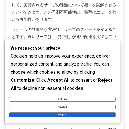
して、実行されるサーブの種類について相手を誤解させる
ことができます。この予測不可能性は、相手にエラーを強
いる可能性があります。
もう一つの効果的な方法は、サーブのスピードを変えるこ
とです。遅いサーブは、特に相手が速い配達を期待してい
る場合に、相手を驚かせることができます。プレイヤー
We respect your privacy
は、欺瞞能力を高めるためにサーブのスピードを混ぜる練
Cookies help us improve your experience, deliver
習をするべきです。
personalized content, and analyze traffic. You can
フェイントやフェイクサーブを取り入れることも効果的で
choose which cookies to allow by clicking
す。一方向にサーブするふりをして、別の場所にボールを
Customize
. Click
Accept All
to consent or
Reject
届けることで、次のショットのための隙間を作ることがで
All
to decline non-essential cookies.
きます。このテクニックは、スムーズに実行するための練
習が必要ですが、重要な試合状況でのゲームチェンジャー
Customize
となる可能性があります。
Reject All
関連記事
Accept All