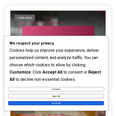
1 MIN READ
We respect your privacy
Cookies help us improve your experience, deliver
personalized content, and analyze traffic. You can
choose which cookies to allow by clicking
攻撃における欺瞞の使用：偽情報、スピン、配置
Customize
. Click
Accept All
to consent or
Reject
09/02/2026
卓球における攻撃戦略
All
to decline non-essential cookies.
0
デレク・ウィンズロー
Customize
Reject All
Accept All
1 MIN READ